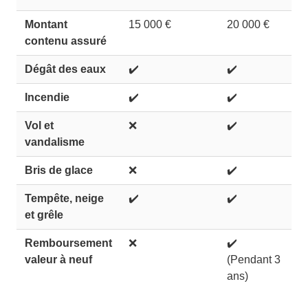
Montant
15 000 €
20 000 €
contenu assuré
Dégât des eaux
✔️
✔️
Incendie
✔️
✔️
Vol et
❌
✔️
vandalisme
Bris de glace
❌
✔️
Tempête, neige
✔️
✔️
et grêle
Remboursement
❌
✔️
valeur à neuf
(Pendant 3
ans)